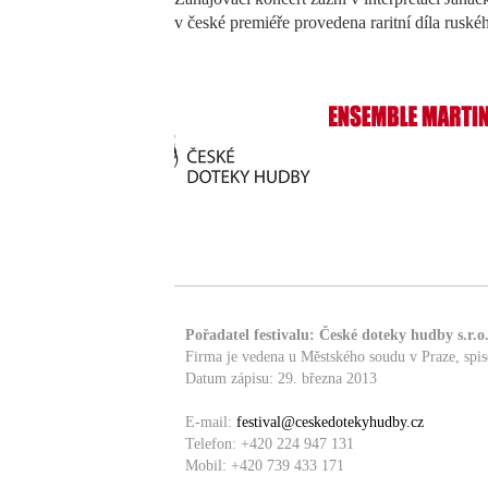
v české premiéře provedena raritní díla rusk
a partneři:
Pořadatel festivalu: České doteky hudby s.r.o
Firma je vedena u Městského soudu v Praze, spi
Datum zápisu: 29. března 2013
E-mail:
festival@ceskedotekyhudby.cz
Telefon: +420 224 947 131
Mobil: +420 739 433 171