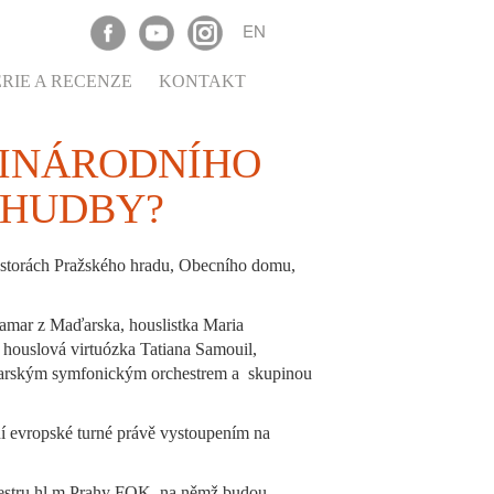
EN
RIE A RECENZE
KONTAKT
ZINÁRODNÍHO
 HUDBY?
ostorách Pražského hradu, Obecního domu,
 Hamar z Maďarska, houslistka Maria
 houslová virtuózka Tatiana Samouil,
lovarským symfonickým orchestrem a skupinou
í evropské turné právě vystoupením na
chestru hl.m.Prahy FOK, na němž budou