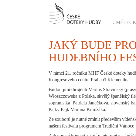
UMĚLECK
JAKÝ BUDE PR
HUDEBNÍHO FE
V rámci 21. ročníku MHF České doteky hudby
Kongresového centra Praha či Klementina.
Budou jimi dirigenti Marius Stravinsky (pras
Włoszczowska z Polska, skvělý španělský flét
sopranistka Patricia Janečková, slovenský b
Pajky Pajk Martina Kumžáka.
Ze souborů je nutné zmínit především vídeňs
našem festivalu programem Tradiční Vánoce v
Zahajovací koncert zazní v interpretaci Jan