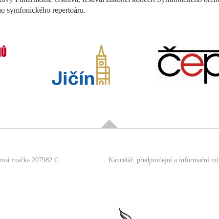
ého symfonického repertoáru.
.
sová značka 207982 C
Kancelář, předprodejní a informační mí