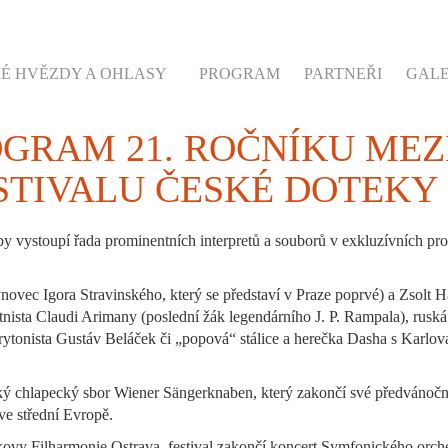
É HVĚZDY A OHLASY
PROGRAM
PARTNEŘI
GALE
OGRAM 21. ROČNÍKU ME
STIVALU ČESKÉ DOTEKY
 vystoupí řada prominentních interpretů a souborů v exkluzívních pr
ynovec Igora Stravinského, který se představí v Praze poprvé) a Zsolt
nista Claudi Arimany (poslední žák legendárního J. P. Rampala), ruská
arytonista Gustáv Beláček či „popová“ stálice a herečka Dasha s Kar
ký chlapecký sbor Wiener Sängerknaben, který zakončí své předvánočn
e střední Evropě.
áčkovy Filharmonie Ostrava, festival zakončí koncert Symfonického or