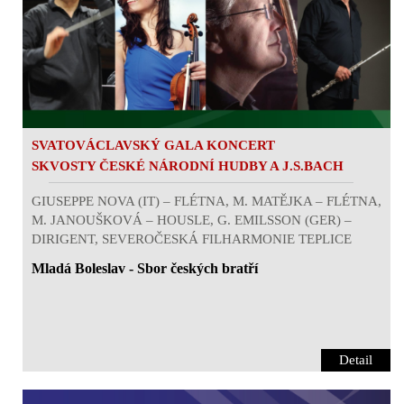
SVATOVÁCLAVSKÝ GALA KONCERT
SKVOSTY ČESKÉ NÁRODNÍ HUDBY A J.S.BACH
GIUSEPPE NOVA (IT) – FLÉTNA, M. MATĚJKA – FLÉTNA,
M. JANOUŠKOVÁ – HOUSLE, G. EMILSSON (GER) –
DIRIGENT, SEVEROČESKÁ FILHARMONIE TEPLICE
Mladá Boleslav - Sbor českých bratří
Detail