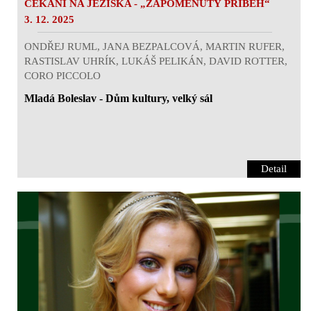
ČEKÁNÍ NA JEŽÍŠKA - „ZAPOMENUTÝ PŔÍBĚH“
3. 12. 2025
ONDŘEJ RUML, JANA BEZPALCOVÁ, MARTIN RUFER,
RASTISLAV UHRÍK, LUKÁŠ PELIKÁN, DAVID ROTTER,
CORO PICCOLO
Mladá Boleslav - Dům kultury, velký sál
Detail