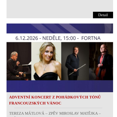
Detail
ADVENTNÍ KONCERT Z POHÁDKOVÝCH TÓNŮ
FRANCOUZSKÝCH VÁNOC
TEREZA MÁTLOVÁ – ZPĚV MIROSLAV MATĚJKA –