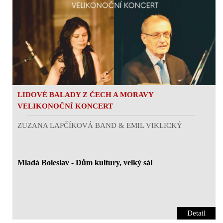
LIDOVÉ BALADY Z ČECH A MORAVY
VELIKONOČNÍ KONCERT
ZUZANA LAPČÍKOVÁ BAND & EMIL VIKLICKÝ
Mladá Boleslav - Dům kultury, velký sál
Detail