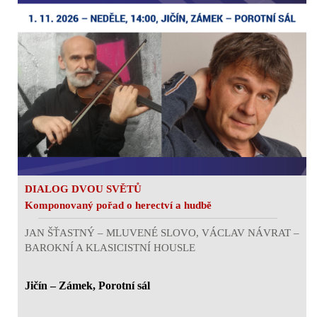
DIALOG DVOU SVĚTŮ
Komponovaný pořad o herectví a hudbě
JAN ŠŤASTNÝ – MLUVENÉ SLOVO, VÁCLAV NÁVRAT –
BAROKNÍ A KLASICISTNÍ HOUSLE
Jičín – Zámek, Porotní sál