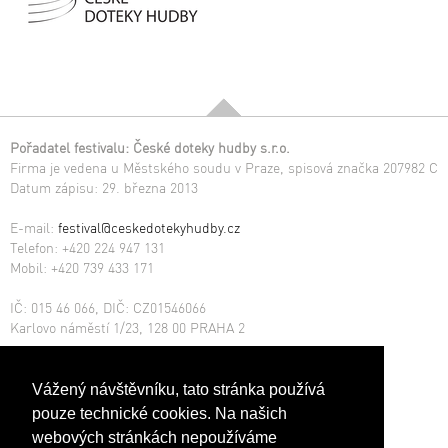
Pořadatel festivalu: České doteky hudby s.r.o.
Firma je vedena u Městského soudu v Praze, spisová značka 207982 C
Datum zápisu: 29. března 2013
E-mail:
festival@ceskedotekyhudby.cz
Telefon: +420 224 947 131
Mobil: +420 739 433 171
IČ: 015 46 066, DIČ: CZ01546066
Karlovo náměstí 1/23, 128 00 PRAHA 2
Číslo účtu: 212803585/2010
Copyright © 1997 - 2025
Vážený návštěvníku, tato stránka používá
pouze technické cookies. Na našich
Kancelář, předprodejní a informační místo
webových stránkách nepoužíváme