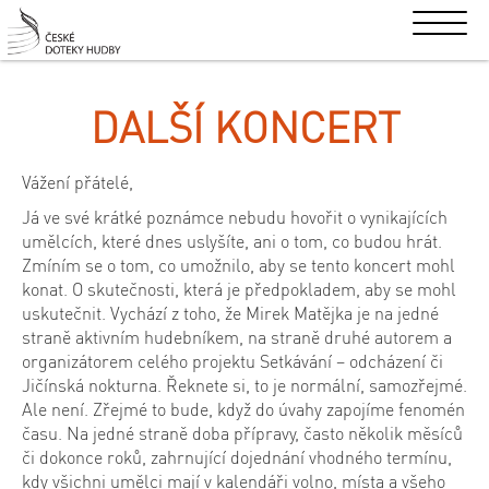
DALŠÍ KONCERT
Vážení přátelé,
Já ve své krátké poznámce nebudu hovořit o vynikajících
umělcích, které dnes uslyšíte, ani o tom, co budou hrát.
Zmíním se o tom, co umožnilo, aby se tento koncert mohl
konat. O skutečnosti, která je předpokladem, aby se mohl
uskutečnit. Vychází z toho, že Mirek Matějka je na jedné
straně aktivním hudebníkem, na straně druhé autorem a
organizátorem celého projektu Setkávání – odcházení či
Jičínská nokturna. Řeknete si, to je normální, samozřejmé.
Ale není. Zřejmé to bude, když do úvahy zapojíme fenomén
času. Na jedné straně doba přípravy, často několik měsíců
či dokonce roků, zahrnující dojednání vhodného termínu,
kdy všichni umělci mají v kalendáři volno, místa a všeho