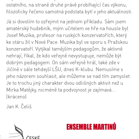
ostatního, na straně druhé právě probíhající čas výkonu,
filozoficky řečeno samotná podstata bytí v jeho aktuálnosti.
Já si dovolím to ozřejmit na jednom příkladu. Sám jsem
amatérský hudebník, mým učitelem ve hře na housle byl
Josef Muzika, profesor na ruských konzervatořích, který
ke stáru žil v Nové Pace. Muzika byl ve sporu s Pražskou
konzervatoří. Vytýkal tamějším pedagogům, že aktivně
nehrají, říkal, že kdo veřejně nevystupuje, nemůže být
dobrým pedagogem. On sám veřejně hrál, také zde v
Jičíně v sále tehdejší LŠU, dnes K-klubu. Nemusíme s
jeho názorem souhlasit, ale můžeme se nad tím zamyslet.
Je to trochu jiný charakter dvou odlišných aktivit než u
Mirka Matějky, nicméně ta podvojnost je zajímavá….
(kráceno)
Jan K. Čeliš