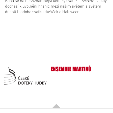
Koná se na nejvýznamnější keltský svátek – SANHAIN, kdy
dochází k uvolnění hranic mezi naším světem a světem
duchů (obdoba svátku dušiček a Haloween)