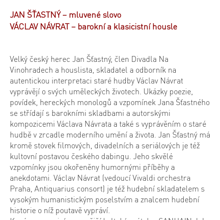
JAN ŠŤASTNÝ – mluvené slovo
VÁCLAV NÁVRAT – barokní a klasicistní housle
Velký český herec Jan Šťastný, člen Divadla Na
Vinohradech a houslista, skladatel a odborník na
autentickou interpretaci staré hudby Václav Návrat
vyprávějí o svých uměleckých životech. Ukázky poezie,
povídek, hereckých monologů a vzpomínek Jana Šťastného
se střídají s barokními skladbami a autorskými
kompozicemi Václava Návrata a také s vyprávěním o staré
hudbě v zrcadle moderního umění a života. Jan Šťastný má
kromě stovek filmových, divadelních a seriálových je též
kultovní postavou českého dabingu. Jeho skvělé
vzpomínky jsou okořeněny humornými příběhy a
anekdotami. Václav Návrat (vedoucí Vivaldi orchestra
Praha, Antiquarius consort) je též hudební skladatelem s
vysokým humanistickým poselstvím a znalcem hudební
historie o níž poutavě vypráví.