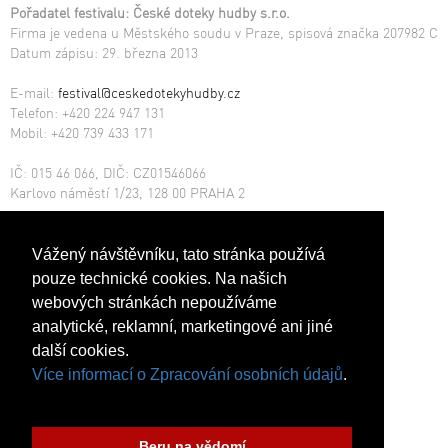
Pořadatel festivalu: České doteky hudby s.r.o.
Firma je vedena u Městského soudu v Praze, spisová značka 207982 C
Datum zápisu: 29. března 2013
E-mail:
festival@ceskedotekyhudby.cz
Telefon: +420 224 947 131
Mobil: +420 739 433 171
IČ: 015 46 066, DIČ: CZ01546066
Karlovo náměstí 1/23, 128 00 PRAHA 2
Číslo účtu: 212803585/2010
Copyright © 1997 - 2025
Vážený návštěvníku, tato stránka používá
pouze technické cookies. Na našich
Kancelář, předprodejní a informační místo
webových stránkách nepoužíváme
analytické, reklamní, marketingové ani jiné
další cookies.
Více informací o Zpracování osobních údajů
.
Beru na vědomí